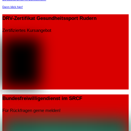
Dann klick hier!
DRV-Zertifikat Gesundheitssport Rudern
Zertifiziertes Kursangebot
Bundesfreiwilligendienst im SRCF
Für Rückfragen gerne melden!