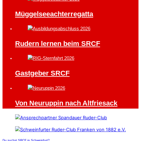
Müggelseeachterregatta
Rudern lernen beim SRCF
Gastgeber SRCF
Von Neuruppin nach Altfriesack
Du suchst SRCF in Schweinfurt?