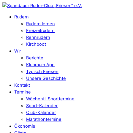
Rudern
Rudern lernen
Freizeitrudern
Rennrudern
Kirchboot
Wir
Berichte
Klubraum App
Typisch Friesen
Unsere Geschichte
Kontakt
Termine
Wöchentl. Sporttermine
Sport-Kalender
Club-Kalender
Marathontermine
Ökonomie
Gäste